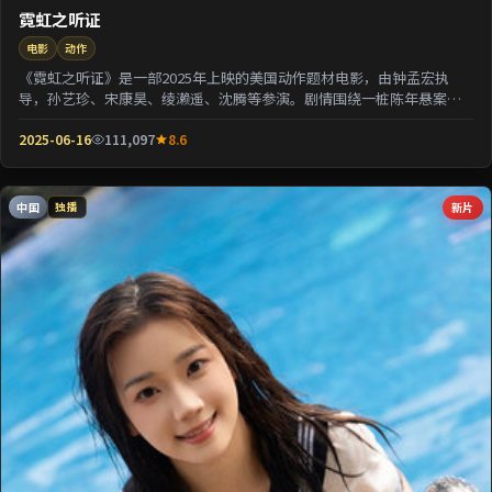
霓虹之听证
电影
动作
《霓虹之听证》是一部2025年上映的美国动作题材电影，由钟孟宏执
导，孙艺珍、宋康昊、绫濑遥、沈腾等参演。剧情围绕一桩陈年悬案与
家族秘密双线并进；...
2025-06-16
111,097
8.6
中国
新片
独播