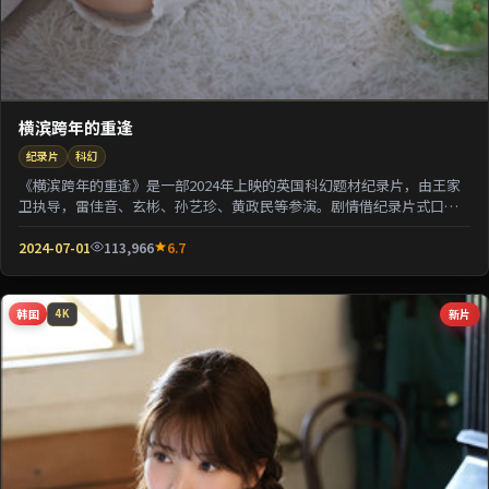
横滨跨年的重逢
纪录片
科幻
《横滨跨年的重逢》是一部2024年上映的英国科幻题材纪录片，由王家
卫执导，雷佳音、玄彬、孙艺珍、黄政民等参演。剧情借纪录片式口吻
还原一段被遗忘的...
2024-07-01
113,966
6.7
韩国
新片
4K