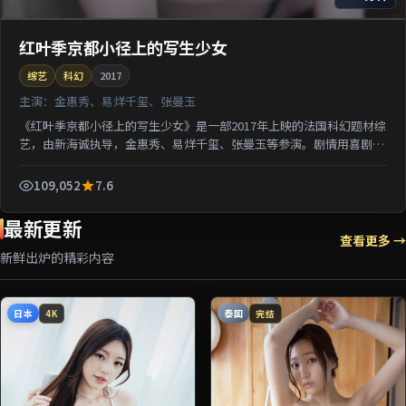
红叶季京都小径上的写生少女
综艺
科幻
2017
主演：
金惠秀、易烊千玺、张曼玉
《红叶季京都小径上的写生少女》是一部2017年上映的法国科幻题材综
艺，由新海诚执导，金惠秀、易烊千玺、张曼玉等参演。剧情用喜剧外
壳包裹关于阶层与选择的沉重命题；对白推进信息密集...
109,052
7.6
最新更新
查看更多 →
新鲜出炉的精彩内容
日本
泰国
4K
完结