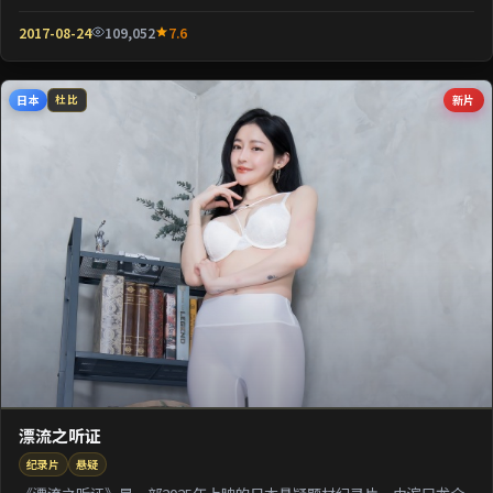
壳包裹关于阶层与...
2017-08-24
109,052
7.6
日本
新片
杜比
漂流之听证
纪录片
悬疑