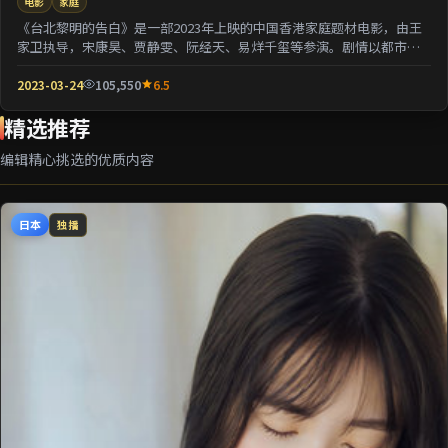
电影
家庭
《台北黎明的告白》是一部2023年上映的中国香港家庭题材电影，由王
家卫执导，宋康昊、贾静雯、阮经天、易烊千玺等参演。剧情以都市迁
徙为背景刻画人与...
2023-03-24
105,550
6.5
精选推荐
编辑精心挑选的优质内容
日本
独播