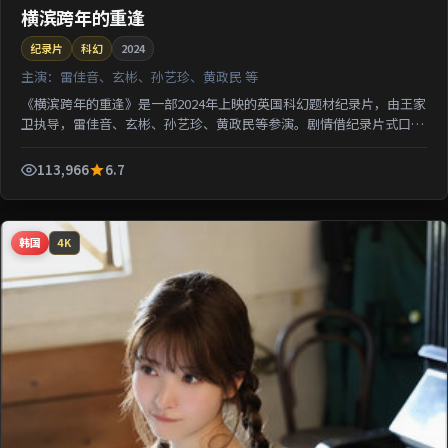
横滨跨年的重逢
纪录片
科幻
2024
主演：
雷佳音、玄彬、孙艺珍、黄政民 等
《横滨跨年的重逢》是一部2024年上映的英国科幻题材纪录片，由王家
卫执导，雷佳音、玄彬、孙艺珍、黄政民等参演。剧情借纪录片式口吻
还原一段被遗忘的城市记忆；类型元素交叉融合，可在...
113,966
6.7
韩国
4K