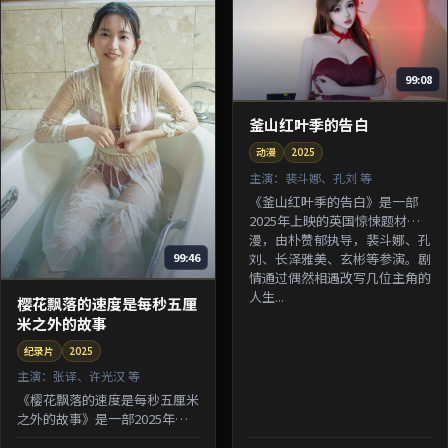
99:08
釜山红叶季的告白
动漫
2025
主演：
裴斗娜、孔刘 等
《釜山红叶季的告白》是一部
2025年上映的英国惊悚题材动
漫，由朴赞郁执导，裴斗娜、孔
刘、长泽雅美、玄彬等参演。剧
99:46
情通过偶然相遇改写几位主角的
人生...
樱花飘落的速度是每秒五厘
米之外的故事
纪录片
2025
主演：
张译、许光汉 等
《樱花飘落的速度是每秒五厘米
之外的故事》是一部2025年上
映的中国香港悬疑题材纪录片，