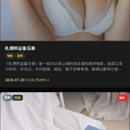
札幌听证备忘录
电影
冒险
《札幌听证备忘录》是一部2016年上映的日本冒险题材电影，由滨口龙
介执导，许光汉、木村拓哉、周迅、章子怡等参演。剧情以都市迁徙为
背景刻画人与人之...
2016-07-25
116,758
8.3
英国
新片
完结