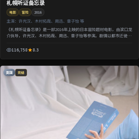
札幌听证备忘录
电影
冒险
2016
主演：
许光汉、木村拓哉、周迅、章子怡 等
《札幌听证备忘录》是一部2016年上映的日本冒险题材电影，由滨口龙
介执导，许光汉、木村拓哉、周迅、章子怡等参演。剧情以都市迁徙为
背景刻画人与人之间的距离；情感线与悬疑线并行，适...
116,758
8.3
英国
完结