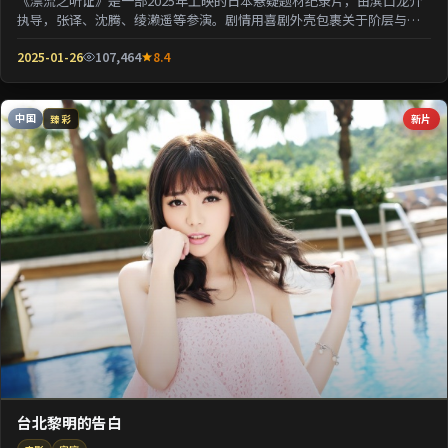
《漂流之听证》是一部2025年上映的日本悬疑题材纪录片，由滨口龙介
执导，张译、沈腾、绫濑遥等参演。剧情用喜剧外壳包裹关于阶层与选
择的沉重命题；情...
2025-01-26
107,464
8.4
中国
新片
臻彩
台北黎明的告白