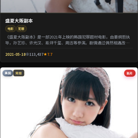
盛夏大阪副本
电影
犯罪
《盛夏大阪副本》是一部2021年上映的韩国犯罪题材电影，由姜炯哲执
导，孙艺珍、许光汉、易烊千玺、周迅等参演。剧情通过偶然相遇改写
几位主角的人生轨...
2021-05-18
113,437
7.7
美国
新片
完结