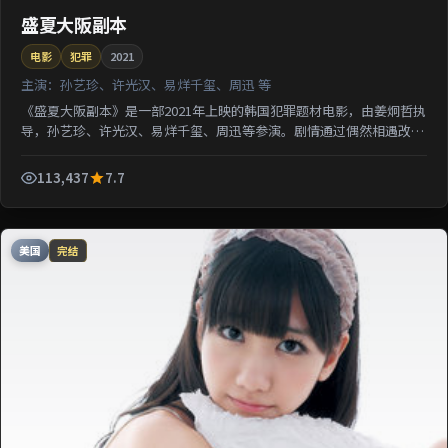
盛夏大阪副本
电影
犯罪
2021
主演：
孙艺珍、许光汉、易烊千玺、周迅 等
《盛夏大阪副本》是一部2021年上映的韩国犯罪题材电影，由姜炯哲执
导，孙艺珍、许光汉、易烊千玺、周迅等参演。剧情通过偶然相遇改写
几位主角的人生轨迹；影片节奏从容，适合检索该片导...
113,437
7.7
美国
完结