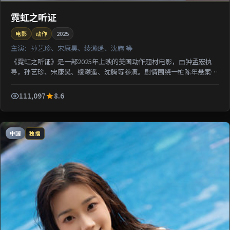
霓虹之听证
电影
动作
2025
主演：
孙艺珍、宋康昊、绫濑遥、沈腾 等
《霓虹之听证》是一部2025年上映的美国动作题材电影，由钟孟宏执
导，孙艺珍、宋康昊、绫濑遥、沈腾等参演。剧情围绕一桩陈年悬案与
家族秘密双线并进；影片节奏从容，适合检索该片导演代...
111,097
8.6
中国
独播