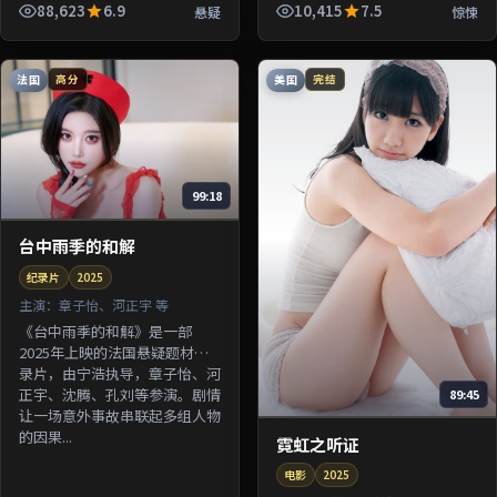
由杜琪峰执导，张译、许光汉、
88,623
6.9
10,415
7.5
悬疑
惊悚
梁朝伟等参演。剧情围绕一桩陈
年...
法国
美国
高分
完结
99:18
台中雨季的和解
纪录片
2025
主演：
章子怡、河正宇 等
《台中雨季的和解》是一部
2025年上映的法国悬疑题材纪
录片，由宁浩执导，章子怡、河
正宇、沈腾、孔刘等参演。剧情
89:45
让一场意外事故串联起多组人物
的因果...
霓虹之听证
电影
2025