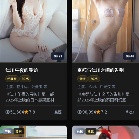
99:21
99:48
仁川午夜的寻访
京都与仁川之间的告别
纪录片
2025
动漫
2025
主演：
苍井优、张曼玉 等
主演：
玄彬、许光汉 等
《仁川午夜的寻访》是一部
《京都与仁川之间的告别》是一
2025年上映的日本悬疑题材纪
部2025年上映的泰国科幻题材
录片，由滨口龙介执导，苍井
动漫，由许鞍华执导，玄彬、许
优、张曼玉、章子怡、河正宇等
光汉、朱一龙等参演。剧情让一
51,304
7.9
90,994
7.2
悬疑
科幻
参演。剧情借用旅途与驿站意象
场意外事故串联起多组人物的因
探讨归属...
果...
中国
英国
臻彩
杜比