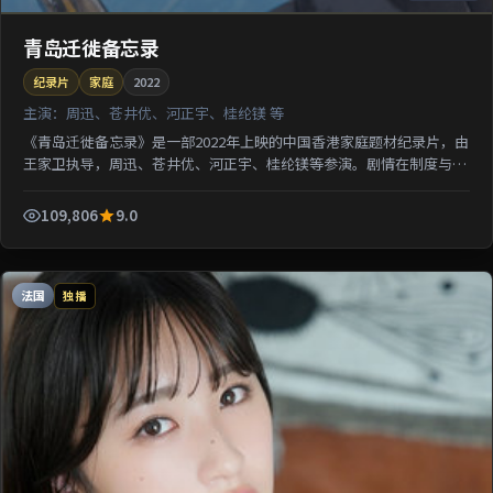
青岛迁徙备忘录
纪录片
家庭
2022
主演：
周迅、苍井优、河正宇、桂纶镁 等
《青岛迁徙备忘录》是一部2022年上映的中国香港家庭题材纪录片，由
王家卫执导，周迅、苍井优、河正宇、桂纶镁等参演。剧情在制度与人
性的夹缝中寻求微弱正义；影像质感突出地域氛围，利...
109,806
9.0
法国
独播